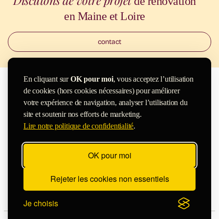
Discutons de votre projet
de rénovation
en Maine et Loire
contact
En cliquant sur
OK pour moi
, vous acceptez l’utilisation
de cookies (hors cookies nécessaires) pour améliorer
votre expérience de navigation, analyser l’utilisation du
site et soutenir nos efforts de marketing.
Lire notre politique de confidentialité
.
OK pour moi
Studio d’
architecture
d’intérieur basé à Angers, j’interviens dans
Rejeter les cookies non essentiels
le Maine-et-Loire ainsi que dans les départements limitrophes —
notamment à Nantes, Tours et Le Mans — pour vos projets de
rénovation, d’aménagement intérieur ou de décoration.
Je choisis